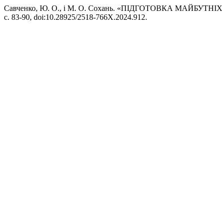
Савченко, Ю. О., і М. О. Сохань. «ПІДГОТОВКА МАЙБУ
с. 83-90, doi:10.28925/2518-766X.2024.912.